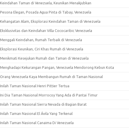
Keindahan Taman di Venezuela, Keunikan Menakjubkan
Pesona Elegan, Posada Agua Pinta di Tabay, Venezuela
Kehangatan Alam, Eksplorasi Keindahan Taman di Venezuela
Eksklusivitas dan Keindahan Villa Cococaribic Venezuela
Menggali Keindahan, Rumah Terbaik di Venezuela
Eksplorasi Keunikan, Ciri Khas Rumah di Venezuela
Menikmati Kesejukan Rumah dan Taman di Venezuela
Menghadapi Kekurangan Pangan, Venezuela Mendorong Kebun Kota
Orang Venezuela Kaya Membangun Rumah di Taman Nasional
Inilah Taman Nasional Henri Pittier Tertua
Ini Dia Taman Nasional Morrocoy Yang Ada di Pantai Timur
Inilah Taman Nasional Sierra Nevada di Bagian Barat
Inilah Taman Nasional El Ávila Yang Terkenal
Inilah Taman Nasional Canaima Di Venezuela