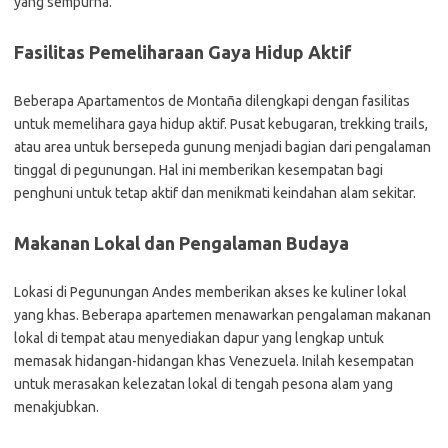
yang sempurna.
Fasilitas Pemeliharaan Gaya Hidup Aktif
Beberapa Apartamentos de Montaña dilengkapi dengan fasilitas
untuk memelihara gaya hidup aktif. Pusat kebugaran, trekking trails,
atau area untuk bersepeda gunung menjadi bagian dari pengalaman
tinggal di pegunungan. Hal ini memberikan kesempatan bagi
penghuni untuk tetap aktif dan menikmati keindahan alam sekitar.
Makanan Lokal dan Pengalaman Budaya
Lokasi di Pegunungan Andes memberikan akses ke kuliner lokal
yang khas. Beberapa apartemen menawarkan pengalaman makanan
lokal di tempat atau menyediakan dapur yang lengkap untuk
memasak hidangan-hidangan khas Venezuela. Inilah kesempatan
untuk merasakan kelezatan lokal di tengah pesona alam yang
menakjubkan.