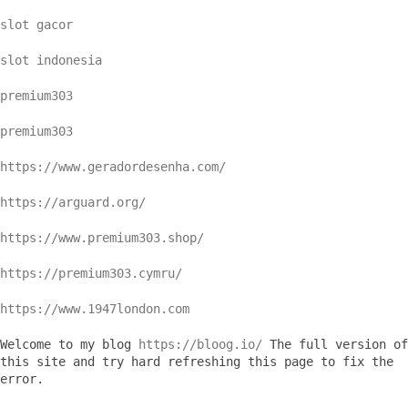
slot gacor
slot indonesia
premium303
premium303
https://www.geradordesenha.com/
https://arguard.org/
https://www.premium303.shop/
https://premium303.cymru/
https://www.1947london.com
Welcome to my blog 
https://bloog.io/
 The full version of 
this site and try hard refreshing this page to fix the 
error.