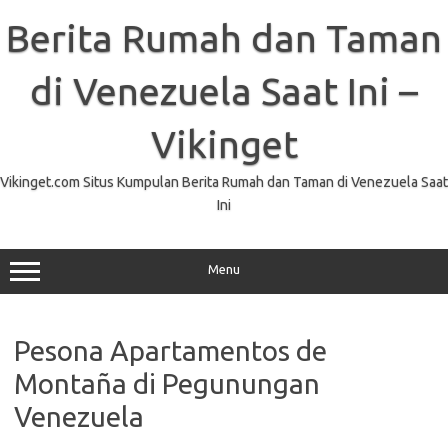
Skip
to
Berita Rumah dan Taman
content
di Venezuela Saat Ini –
Vikinget
Vikinget.com Situs Kumpulan Berita Rumah dan Taman di Venezuela Saat
Ini
Menu
Pesona Apartamentos de
Montaña di Pegunungan
Venezuela