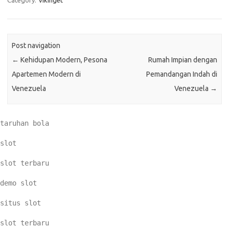
Category:
vikinget
Post navigation
←
Kehidupan Modern, Pesona
Rumah Impian dengan
Apartemen Modern di
Pemandangan Indah di
Venezuela
Venezuela
→
taruhan bola
slot
slot terbaru
demo slot
situs slot
slot terbaru